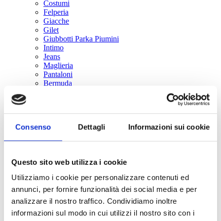
Costumi
Felperia
Giacche
Gilet
Giubbotti Parka Piumini
Intimo
Jeans
Maglieria
Pantaloni
Bermuda
Pigiami
T-shirts e Polo
Tute sportive
Abiti
Consenso
Dettagli
Informazioni sui cookie
Cappotti e trench
Accessori
Bretelle
Cinture
Questo sito web utilizza i cookie
Tutta la collezione
Chi siamo
Utilizziamo i cookie per personalizzare contenuti ed
Magazine
annunci, per fornire funzionalità dei social media e per
analizzare il nostro traffico. Condividiamo inoltre
informazioni sul modo in cui utilizzi il nostro sito con i