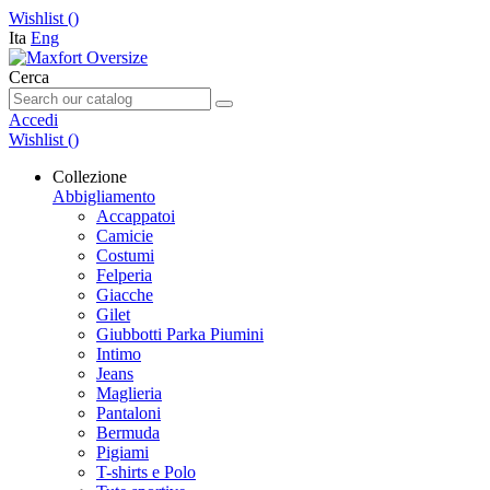
Wishlist (
)
Ita
Eng
Cerca
Accedi
Wishlist (
)
Collezione
Abbigliamento
Accappatoi
Camicie
Costumi
Felperia
Giacche
Gilet
Giubbotti Parka Piumini
Intimo
Jeans
Maglieria
Pantaloni
Bermuda
Pigiami
T-shirts e Polo