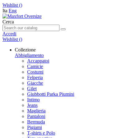
Wishlist (
)
Ita
Eng
Cerca
Accedi
Wishlist (
)
Collezione
Abbigliamento
Accappatoi
Camicie
Costumi
Felperia
Giacche
Gilet
Giubbotti Parka Piumini
Intimo
Jeans
Maglieria
Pantaloni
Bermuda
Pigiami
T-shirts e Polo