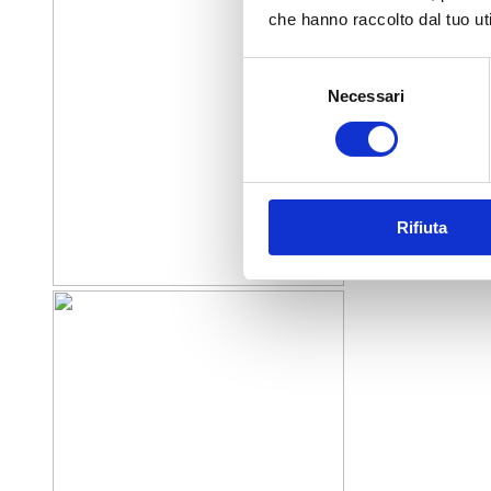
che hanno raccolto dal tuo uti
Selezione
Necessari
del
consenso
Rifiuta