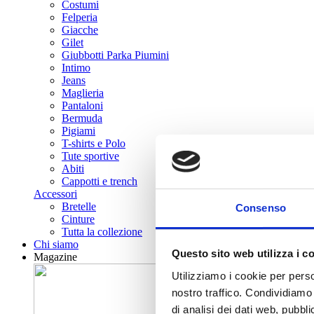
Costumi
Felperia
Giacche
Gilet
Giubbotti Parka Piumini
Intimo
Jeans
Maglieria
Pantaloni
Bermuda
Pigiami
T-shirts e Polo
Tute sportive
Abiti
Cappotti e trench
Accessori
Bretelle
Consenso
Cinture
Tutta la collezione
Chi siamo
Questo sito web utilizza i c
Magazine
Utilizziamo i cookie per perso
nostro traffico. Condividiamo 
di analisi dei dati web, pubbl