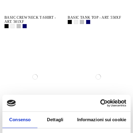
BASIC CREW NECK T-SHIRT -
BASIC TANK TOP - ART. 550XF
ART. 501XF
out-of-stock
Consenso
Dettagli
Informazioni sui cookie
300XF LOW WAIST BRIEFS
SSW 5 POCKET JEANS - E12427