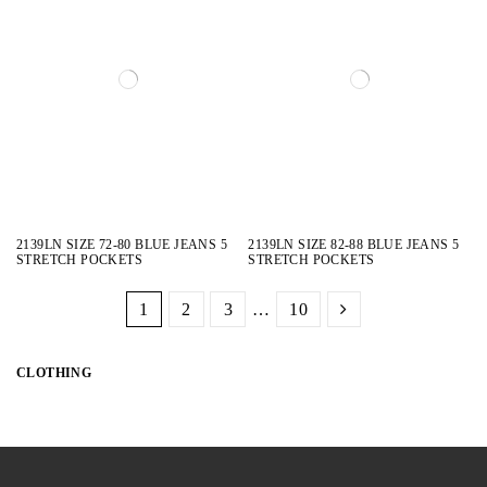
2139LN SIZE 72-80 BLUE JEANS 5
2139LN SIZE 82-88 BLUE JEANS 5
STRETCH POCKETS
STRETCH POCKETS
1
2
3
…
10
CLOTHING
CATEGORIES
BATHROBE
2
BEACHWEAR
18
BLAZERS
8