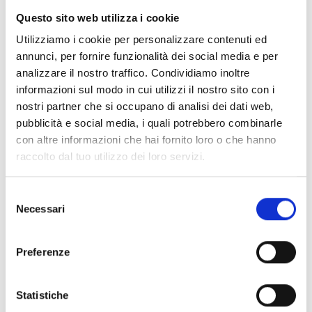
Questo sito web utilizza i cookie
Utilizziamo i cookie per personalizzare contenuti ed
annunci, per fornire funzionalità dei social media e per
analizzare il nostro traffico. Condividiamo inoltre
informazioni sul modo in cui utilizzi il nostro sito con i
nostri partner che si occupano di analisi dei dati web,
pubblicità e social media, i quali potrebbero combinarle
con altre informazioni che hai fornito loro o che hanno
raccolto dal tuo utilizzo dei loro servizi.
Selezione
Necessari
5 POCKET JEANS - E12428
SWBL 5 POCKET JEANS - E12429
del
consenso
Preferenze
Statistiche