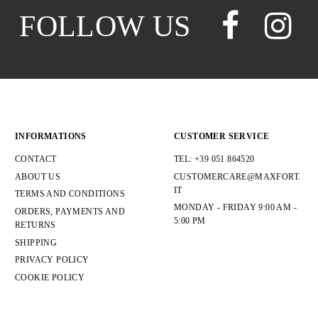
CLOTHS
1
FOLLOW US
COATS AND TRENCH COATS
1
JACKETS PARKAS DOWN JACKETS
12
JEANS
19
KNITWEAR
2
PAJAMAS
3
SHIRTS
18
SHORTS
19
SWEATSHIRTS
7
INFORMATIONS
CUSTOMER SERVICE
T-SHIRTS AND POLO SHIRTS
83
POLO SHIRTS
20
CONTACT
TEL: +39 051 864520
T-SHIRTS
62
ABOUT US
CUSTOMERCARE@MAXFORT.
TRACKSUITS
10
IT
TERMS AND CONDITIONS
TROUSERS
24
MONDAY - FRIDAY 9:00 AM -
ORDERS, PAYMENTS AND
UNDERWEAR
9
5:00 PM
RETURNS
VEST
4
SHIPPING
PRIVACY POLICY
COLOR
COOKIE POLICY
ALBICOCCA
3
ANTRACITE
13
ARANCIO
2