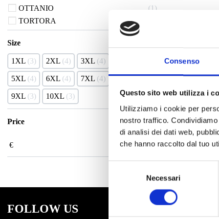
OTTANIO
1
TORTORA
1
Size
1XL
3
2XL
4
3XL
4
4XL
4
Consenso
5XL
4
6XL
4
7XL
4
8XL
4
MARCH GILE
Questo sito web utilizza i c
9XL
3
10XL
3
Utilizziamo i cookie per perso
nostro traffico. Condividiamo 
Price
di analisi dei dati web, pubbl
che hanno raccolto dal tuo uti
€
€
Selezione
Necessari
del
consenso
FOLLOW US