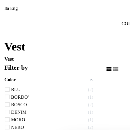
Ita
Eng
CO
Vest
Vest
Filter by
Color
BLU
2
BORDO'
1
BOSCO
2
DENIM
1
MORO
1
NERO
2