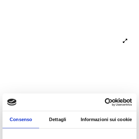
REF.
5001
5001 PIQUET POLO PROFILES
Consenso
Dettagli
Informazioni sui cookie
PIQUET POLO SHIRT TWO-BUTTON CLOSURE PIPED COLLAR SAILS
ARMHOLES WITH THE COLORS OF THE PIPES EMBROIDERED LOGO ON
THE HEART POINT SIDE SLITS STRAIGHT BOTTOM SIZES 1XL - 10XL