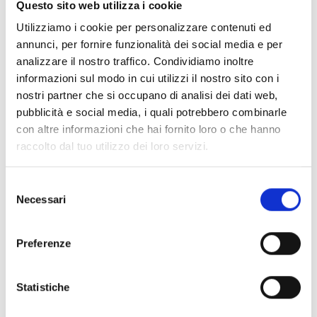
COMPOSITION 100% COTTON THE POLO SHIRT THAT NEVER GOES OUT OF
Questo sito web utilizza i cookie
FASHION, COLORFUL DETAILS ON A CLASSIC STRUCTURE, IT IS THE
EMBLEM OF SOBRIETY AND STYLE. WEAR IT FOR A TIMELESS LOOK
Utilizziamo i cookie per personalizzare contenuti ed
THAT SPEAKS OF QUALITY AND ATTENTION TO DETAIL. CLASSIC STYLE,
annunci, per fornire funzionalità dei social media e per
DETAILS THAT MAKE THE DIFFERENCE!
analizzare il nostro traffico. Condividiamo inoltre
informazioni sul modo in cui utilizzi il nostro sito con i
PRODUCT DETAILS
nostri partner che si occupano di analisi dei dati web,
Size
1XL -
2XL -
3XL -
4XL -
5XL -
6XL -
7XL -
8XL -
9XL -
pubblicità e social media, i quali potrebbero combinarle
10XL
Color
NERO -
ROSSO -
SABBIA -
BIANCO -
ROYAL -
BOSCO -
con altre informazioni che hai fornito loro o che hanno
TURCHESE -
BLU -
MILITARE -
OCRA -
RUGGINE -
raccolto dal tuo utilizzo dei loro servizi.
DENIM
Brand
MAXFORT MAX
Selezione
Necessari
del
consenso
CUSTOMERS WHO BOUGHT THIS PRODUCT ALSO
Preferenze
BOUGHT:
Statistiche