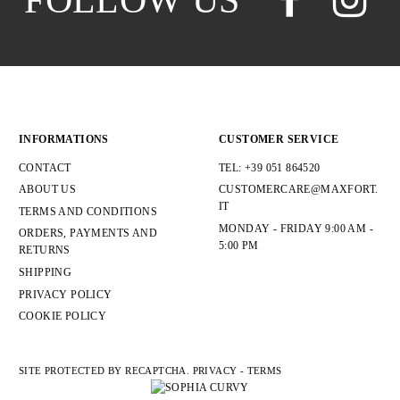
FOLLOW US
PRAGUE TXL 1XL-6XL SPORTS
DIABLO DOWN JACKET WITH
P25530 T-SHIRT SCOTTISH
ETNA SPORTS SUIT
2139LN SIZE 52-70 STRETCH
V-NECK PYJAMAS - ART.
PISTICCI LONG-SLEEVED
P26576 TECHNICAL STRETCH
PANTS JERSEY
HOOD
THREAD
BLUE JEANS
FER.3003
KOREAN SHIRT
POLO
INFORMATIONS
CUSTOMER SERVICE
CONTACT
TEL: +39 051 864520
ABOUT US
CUSTOMERCARE@MAXFORT.
IT
TERMS AND CONDITIONS
MONDAY - FRIDAY 9:00 AM -
ORDERS, PAYMENTS AND
5:00 PM
RETURNS
SHIPPING
PRIVACY POLICY
COOKIE POLICY
SITE PROTECTED BY RECAPTCHA.
PRIVACY
-
TERMS