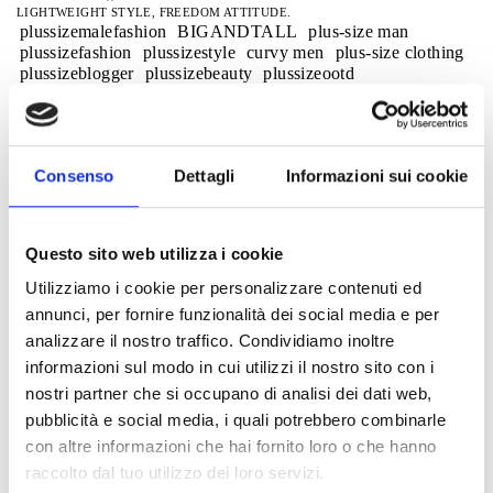
LIGHTWEIGHT STYLE, FREEDOM ATTITUDE.
plussizemalefashion
BIGANDTALL
plus-size man
plussizefashion
plussizestyle
curvy men
plus-size clothing
plussizeblogger
plussizebeauty
plussizeootd
plussizefashionista
plussizeinspiration
celebratemysize
body positive
effyourbeautystandards
honormycurves
plussizemale
menofsize
plus-size model
plus size wear
street style
viral
Fashion
ootd
trendalert2026
Consenso
Dettagli
Informazioni sui cookie
casual summer look plus size men
men's fashionplus sizesmaxfort20
plussizemensclothingmaxfort
plussizemensstreetwear2026
bigmansummer
weekend style
Men's Outfit
Questo sito web utilizza i cookie
Lookuomoplustaglie
plussizecasualwearformen
Plusizeitalia
Comfortwear
easywear
bigandtallfashiononlinestore
Utilizziamo i cookie per personalizzare contenuti ed
curvymensclothingmaxfort
superbigstyle
annunci, per fornire funzionalità dei social media e per
summer outfitsmenplus sizesmaxfo
curvymensclothing
analizzare il nostro traffico. Condividiamo inoltre
men's plus size clothing
kingstyleman
big man and style
comfortfituomo
summer outfits for men, plus siz
informazioni sul modo in cui utilizzi il nostro sito con i
men's plus sizes maxfort
plussizemensfashionssummer2026
nostri partner che si occupano di analisi dei dati web,
men's plus size fashion
strong fashion sizes
pubblicità e social media, i quali potrebbero combinarle
plus size clothing
plus size t-shirts
Plus-sized men's T-shirts
con altre informazioni che hai fornito loro o che hanno
t-shirt men 3xl 4xl 5xl
T-shirt streetwear
tshirturban
tshirtcasual
Streetwear for men, plus sizes
raccolto dal tuo utilizzo dei loro servizi.
casual men plus sizes
everyday style
casualoutfitmen