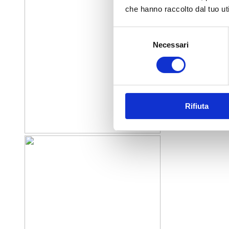
che hanno raccolto dal tuo uti
Selezione
Necessari
del
consenso
Rifiuta