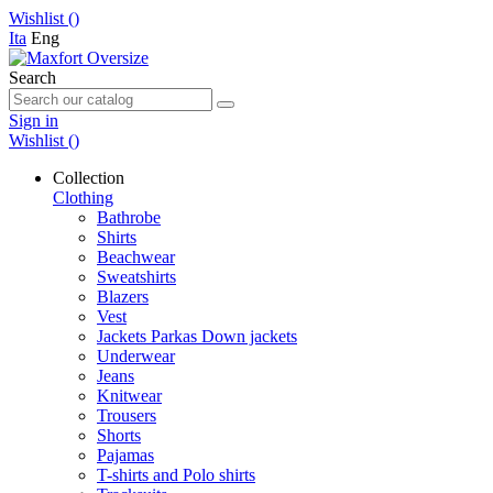
Wishlist (
)
Ita
Eng
Search
Sign in
Wishlist (
)
Collection
Clothing
Bathrobe
Shirts
Beachwear
Sweatshirts
Blazers
Vest
Jackets Parkas Down jackets
Underwear
Jeans
Knitwear
Trousers
Shorts
Pajamas
T-shirts and Polo shirts