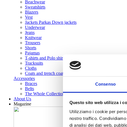
Beachwear
Sweatshirts
Blazers
Vest
Jackets Parkas Down jackets
Underwear
Jeans
Knitwear
Trousers
Shorts
Pajamas
T-shirts and Polo shirts
Tracksuits
Cloths
Coats and trench coats
Accessories
Braces
Consenso
Belts
The Whole Collection
About Us
Questo sito web utilizza i c
Magazine
Utilizziamo i cookie per perso
nostro traffico. Condividiamo 
di analisi dei dati web, pubbl