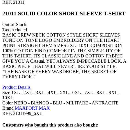
REF.
21011
21011 SOLID COLOR SHORT SLEEVE T-SHIRT
Out-of-Stock
Tax excluded
BASIC CREW NECK COTTON STYLE SHORT SLEEVES
TONE-ON-TONE LOGO EMBROIDERY ON THE HEART
POINT STRAIGHT HEM SIZES 2XL- 10XL COMPOSITION
100% COTTON FIND COMFORT IN THE SIMPLICITY OF
THIS T-SHIRT. ITS CLASSIC LINE AND COTTON FABRIC
GIVE YOU A CAsual, YET ALWAYS IMPECCABLE LOOK. A
BASIC PIECE THAT WILL NEVER TIRE YOUR STYLE.
"THE BASE OF EVERY WARDROBE, THE SECRET OF
EVERY LOOK!"
Product Details
Size
1XL -
2XL -
3XL -
4XL -
5XL -
6XL -
7XL -
8XL -
9XL -
10XL
Color
NERO -
BIANCO -
BLU -
MILITARE -
ANTRACITE
Brand
MAXFORT MAX
REF.
21011999_6XL
Customers who bought this product also bought: