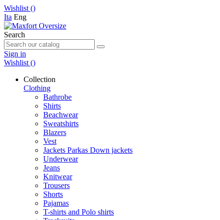
Wishlist (
)
Ita
Eng
Search
Sign in
Wishlist (
)
Collection
Clothing
Bathrobe
Shirts
Beachwear
Sweatshirts
Blazers
Vest
Jackets Parkas Down jackets
Underwear
Jeans
Knitwear
Trousers
Shorts
Pajamas
T-shirts and Polo shirts